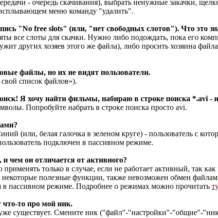
ередачи - очередь скачивания), выбрать ненужные закачки, щелк
 всплывающем меню команду "удалить".
ись "No free slots" (или, "нет свободных слотов"). Что это з
аняты все слоты для скачки. Нужно либо подождать, пока его ком
ужит других хозяев этого же файла), либо просить хозяина файла
вые файлы, но их не видят пользователи.
свой список файлов»).
оиск! Я хочу найти фильмы, набираю в строке поиска *.avi - и
волы. Попробуйте набрать в строке поиска просто avi.
ками?
иний (или, белая галочка в зеленом круге) - пользователь с кото
пользователь подключен в пассивном режиме.
, и чем он отличается от активного?
применять только в случае, если не работает активный, так как
т некоторые полезные функции, также невозможен обмен файла
ся в пассивном режиме. Подробнее о режимах можно прочитать
т
 что-то про мой ник.
уже существует. Смените ник ("файл"-"настройки"-"общие"-"ник