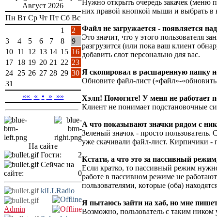
Нужно открыть очередь закачек (меню п
Август 2026
них правой кнопкой мыши и выбрать в
Пн
Вт
Ср
Чт
Пт
Сб
Вс
Файл не загружается - появляется надп
1
2
Это значит, что у этого пользователя з
3
4
5
6
7
8
9
разгрузится (или пока ваш клиент обнар
10
11
12
13
14
15
16
добавить слот персонально для вас.
17
18
19
20
21
22
23
Я скопировал в расшаренную папку но
24
25
26
27
28
29
30
Обновите файл-лист («файл»-«обновить 
31
««
«
•
»
»»
Хэлп! Помогите! У меня не работает п
Клиент не понимает подстановочные сим
А что показывают значки рядом с ни
Зеленый значок - просто пользователь. С
уже скачивали файл-лист. Кирпичики - 
На сайте
Гости:
2
Кстати, а что это за пассивный режим
Сейчас на
Если кратко, то пассивный режим нужно 
сайте:
0
работе в пассивном режиме не работаю
пользователями, которые (оба) находят
kiLLRadio
Я пытаюсь зайти на хаб, но мне пишет
Admin
Возможно, пользователь с таким ником 