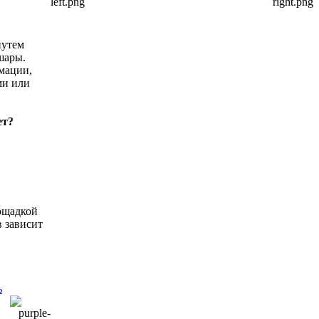
путем
шары.
мации,
ми или
ет?
лощадкой
в зависит