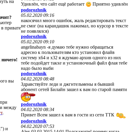
нуть на
Удивлён, что сайт ещё работает
Приятно удивлён
podorozhnik
05.02.2020 09:16
начит?
накосячил много ошибок, жаль редактировать текст
пьютер
не смог (на карандашик нажимал, но курсор в тексте
 в привате
не появлялся)
podorozhnik
05.02.2020 09:10
angelinabayn -я думаю тебе нужно обращаться
адресно к пользователям кто установил флайв
систему х64 и х32 я ждумаю архив одного из них
 ничего!
тебе подойдет такхе и установочный файл флая тебе
надо было выби
podorozhnik
04.02.2020 08:48
рого вы
Здравствуйте леди и джгнтельмены я бывший
абонент сетей Билайн зашел к вам по старой памяти
 при
podorozhnik
ми между
04.02.2020 08:34
ут
.
Привет Всем зашел к вам в гости из сети ТТК
podorozhnik
04.02.2020 07:53
") и
Alex 03.03.2015 14:01 Подскажите! почему когда