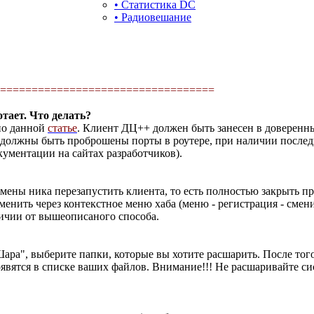
• Статистика DC
• Радиовешание
==================================
отает. Что делать?
 по данной
статье
. Клиент ДЦ++ должен быть занесен в доверенн
 должны быть проброшены порты в роутере, при наличии послед
окументации на сайтах разработчиков).
смены ника перезапустить клиента, то есть полностью закрыть п
менить через контекстное меню хаба (меню - регистрация - смен
личии от вышеописаного способа.
а", выберите папки, которые вы хотите расшарить. После того
явятся в списке ваших файлов. Внимание!!! Не расшаривайте с