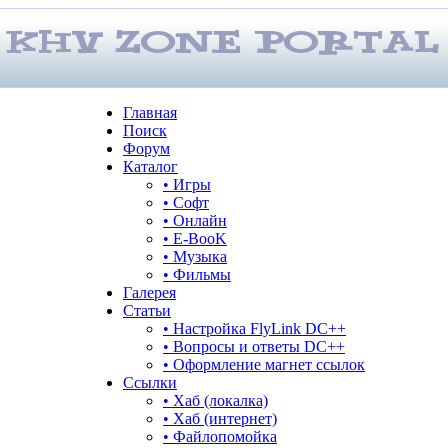
Главная
Поиск
Форум
Каталог
• Игры
• Софт
• Онлайн
• E-BooK
• Музыка
• Фильмы
Галерея
Статьи
• Настройка FlyLink DC++
• Вопросы и ответы DC++
• Оформление магнет ссылок
Ссылки
• Хаб (локалка)
• Хаб (интернет)
• Файлопомойка