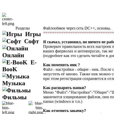
Разделы
Файлообмен через сеть DC++, основы.
===============================
Игры
Софт
Я скачал, установил, но ничего не раб
Проверьте правильность всех настроек
ваших фаерволах и антивирусах, так же
Онлайн
(подробнее как это сделать читайте в д
E-
Как поменять ник ?
BooK
Файл - настройки - общие - ник. После 
запустить её заново. Также ник можно с
при этом регистрация сохраняется в от
Музыка
Как расшарить папки?
Меню "Файл"-"Настройки"-"Общие"-"Шар
Фильмы
закончится хэширование файлов, они по
папки (windows и т.п.)
Как отменить закачку?