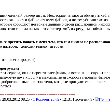
 минимальный размер шары. Некоторые пытаются обмануть хаб, 
осто загоняют в файл-лист кучу файлов, а потом убирают их из 
которые сообщают неверные данные о своей расшаренной инфор
ьзователи иногда называются "читерами", их ресурсы - обманны
 запретить качать с меня тем, кто сам ничего не расшарива
ю настроек - дополнительно - автобан.
ит от вашего профиля)
перегружен?
т от сервера, он не перекачивает файлы, а всего лишь служит п
напрямую друг к другу и максимальная скорость передачи файло
 недобросовестные пользователи, которые принудительно ставят
роться.
==================================
n
29.03.2012 08:25 ·
1 Комментарий
· 12131 Прочтений ·