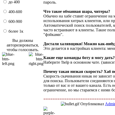
до 400
пароль.
Что такое обманная шара, читеры?
400-600
Обычно на хабе ставят ограничение на
использования хитрых клиентов, или пр
600-900
Автоматический поиск пользователей, 
часто встраивают в клиенты. Такие пол
более 1к
"фэйками".
Вы должны
Достали халявщики! Можно как-нибудь
авторизироваться,
Это делается в настройках клиента: мен
чтобы голосовать.
Какие еще команды боту я могу дать?
Наберите !help в основном чате. (завис
Почему такая низкая скорость? Хаб 
Скорость скачивания никак не зависит о
для поиска. Пользователи соединяются 
только от вас и от вашего канала. Есть
ограничение, но мы стараемся с ними бо
===============================
Опубликовал
Admi