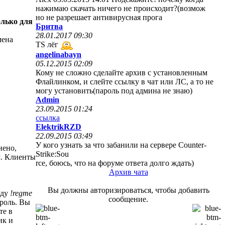
нажимаю скачать ничего не происходит?(возмож
но не разрешает антивирусная прога
олько для
Бритва
28.01.2017 09:30
мена
TS лёг
angelinabayn
05.12.2015 02:09
Кому не сложно сделайте архив с установленным
Флайлинком, и слейте ссылку в чат или ЛС, а то не
могу установить(пароль под админа не знаю)
Admin
23.09.2015 01:24
ссылка
ElektrikRZD
22.09.2015 03:49
У кого узнать за что забанили на сервере Counter-
нено,
Strike:Sou
м. Клиенты
rce, боюсь, что на форуме ответа долго ждать)
Архив чата
Вы должны авторизироваться, чтобы добавить
нду
!regme
сообщение.
ароль. Вы
те в
ик и