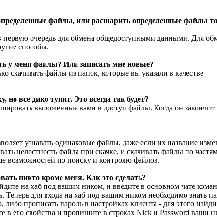
 определенные файлы, или расшарить определенные файлы т
 в первую очередь для обмена общедоступными данными. Для об
угие способы.
еть у меня файлы? Или записать мне новые?
ко скачивать файлы из папок, которые вы указали в качестве
 но все дико тупит. Это всегда так будет?
хэшировать выложенные вами в доступ файлы. Когда он закончит
зволяет узнавать одинаковые файлы, даже если их название изме
ать целостность файла при скачке, и скачивать файлы по частя
е возможностей по поиску и контролю файлов.
овать никто кроме меня. Как это сделать?
айдите на хаб под вашим ником, и введите в основном чате кома
. Теперь для входа на хаб под вашим ником необходимо знать п
 либо прописать пароль в настройках клиента - для этого найди
те в его свойства и пропишите в строках Nick и Password ваши н