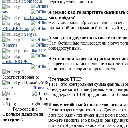
Solpadein
перезапустите клиента.
savva
А можно как-то запретить скачивать
кого-нибудь?
podorozhnik
Нет. Локальная p2p-сеть предназначена
приватной информацией используйте др
KILLER27rus
Serg91
А могут ли другие пользователи стер
Нет. Остальные пользователи могут толь
Romans
общедоступных.
daniilart1172
Я установил клиента и расшарил папку,
vovka-MOPK...
Скорее всего, клиент еще не закончил 
хэширование тормоза прекратятся.
Зарегистрировано:
Что такое TTH?
1,949
Новый
TTH - это контрольная сумма файла. По
юзер:
Romans
обнаруживать битые файлы, контролиров
с поддержкой TTH предоставляют больш
Я хочу, чтобы мой ник не мог использ
Голосование
Нужно зарегистрироваться. Для этого з
Сколько платите за
pass
где
pass
- придуманный вами пароль
интернет?
можете вводить его каждый раз вручную,
списке избранных хабов этот хаб, зайди