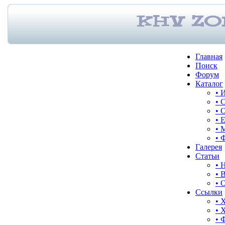
Главная
Поиск
Форум
Каталог
• 
• 
• 
• 
• 
• 
Галерея
Статьи
• 
• 
• 
Ссылки
• 
• 
• 